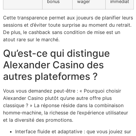
bonus
wager
immédiat
Cette transparence permet aux joueurs de planifier leurs
sessions et d’éviter toute surprise au moment du retrait.
De plus, le cashback sans condition de mise est un
atout rare sur le marché.
Qu’est-ce qui distingue
Alexander Casino des
autres plateformes ?
Vous vous demandez peut-être : « Pourquoi choisir
Alexander Casino plutôt qu’une autre offre plus
classique ? » La réponse réside dans la combinaison
homme-machine, la richesse de l’expérience utilisateur
et la diversité des promotions.
Interface fluide et adaptative : que vous jouiez sur