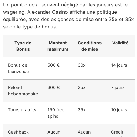
Un point crucial souvent négligé par les joueurs est le
wagering. Alexander Casino affiche une politique
équilibrée, avec des exigences de mise entre 25x et 35x
selon le type de bonus.
Type de
Montant
Conditions
Validité
Bonus
maximum
de mise
Bonus de
500 €
30x
14 jours
bienvenue
Reload
300 €
25x
7 jours
hebdomadaire
Tours gratuits
150 free
35x
10 jours
spins
Cashback
Aucun
Aucun
Crédit