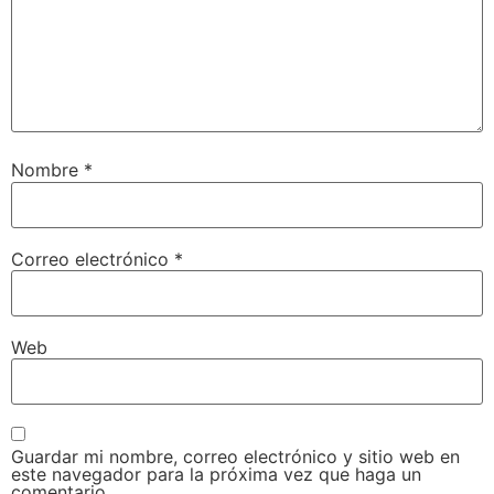
Nombre
*
Correo electrónico
*
Web
Guardar mi nombre, correo electrónico y sitio web en
este navegador para la próxima vez que haga un
comentario.