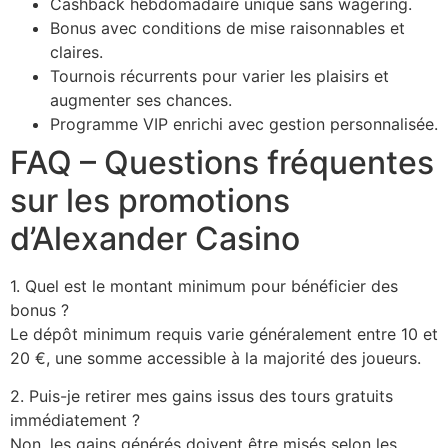
Cashback hebdomadaire unique sans wagering.
Bonus avec conditions de mise raisonnables et
claires.
Tournois récurrents pour varier les plaisirs et
augmenter ses chances.
Programme VIP enrichi avec gestion personnalisée.
FAQ – Questions fréquentes
sur les promotions
d’Alexander Casino
1. Quel est le montant minimum pour bénéficier des
bonus ?
Le dépôt minimum requis varie généralement entre 10 et
20 €, une somme accessible à la majorité des joueurs.
2. Puis-je retirer mes gains issus des tours gratuits
immédiatement ?
Non, les gains générés doivent être misés selon les