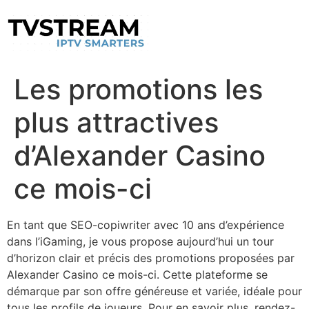
Les promotions les
plus attractives
d’Alexander Casino
ce mois-ci
En tant que SEO-copiwriter avec 10 ans d’expérience
dans l’iGaming, je vous propose aujourd’hui un tour
d’horizon clair et précis des promotions proposées par
Alexander Casino ce mois-ci. Cette plateforme se
démarque par son offre généreuse et variée, idéale pour
tous les profils de joueurs. Pour en savoir plus, rendez-