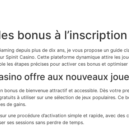
s bonus à l’inscription
iGaming depuis plus de dix ans, je vous propose un guide 
 sur Spinit Casino. Cette plateforme dynamique attire les jo
e les étapes précises pour activer ces bonus et optimiser 
asino offre aux nouveaux joue
un bonus de bienvenue attractif et accessible. Dès votre pr
atuits à utiliser sur une sélection de jeux populaires. Ce
ces de gains.
sur une procédure d’activation simple et rapide, avec des co
ser ses sessions sans perdre de temps.