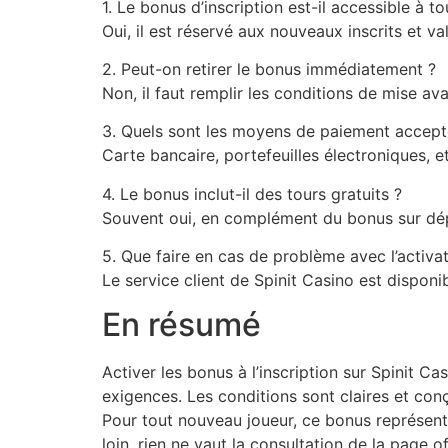
1. Le bonus d’inscription est-il accessible à to
Oui, il est réservé aux nouveaux inscrits et v
2. Peut-on retirer le bonus immédiatement ?
Non, il faut remplir les conditions de mise avan
3. Quels sont les moyens de paiement accepté
Carte bancaire, portefeuilles électroniques, e
4. Le bonus inclut-il des tours gratuits ?
Souvent oui, en complément du bonus sur dé
5. Que faire en cas de problème avec l’activat
Le service client de Spinit Casino est disponi
En résumé
Activer les bonus à l’inscription sur Spinit 
exigences. Les conditions sont claires et con
Pour tout nouveau joueur, ce bonus représent
loin, rien ne vaut la consultation de la page of