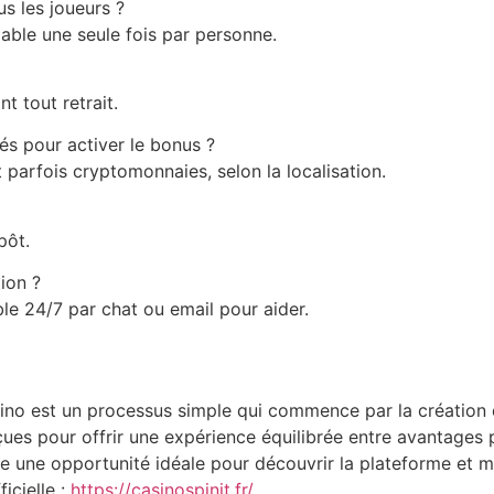
us les joueurs ?
alable une seule fois par personne.
t tout retrait.
s pour activer le bonus ?
t parfois cryptomonnaies, selon la localisation.
pôt.
ion ?
ble 24/7 par chat ou email pour aider.
Casino est un processus simple qui commence par la créatio
çues pour offrir une expérience équilibrée entre avantages p
e une opportunité idéale pour découvrir la plateforme et ma
ficielle :
https://casinospinit.fr/
.