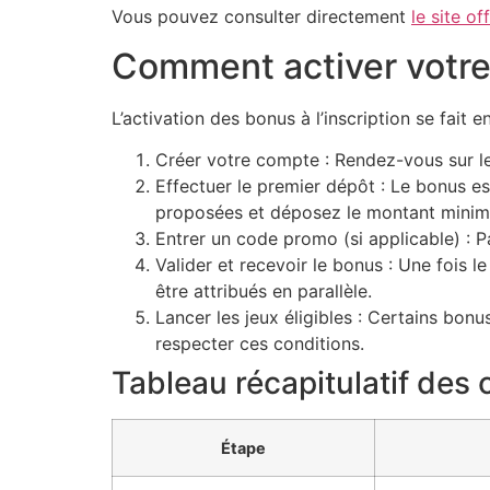
Vous pouvez consulter directement
le site of
Comment activer votre 
L’activation des bonus à l’inscription se fait e
Créer votre compte : Rendez-vous sur le 
Effectuer le premier dépôt : Le bonus e
proposées et déposez le montant minim
Entrer un code promo (si applicable) : Pa
Valider et recevoir le bonus : Une fois 
être attribués en parallèle.
Lancer les jeux éligibles : Certains bonu
respecter ces conditions.
Tableau récapitulatif des
Étape