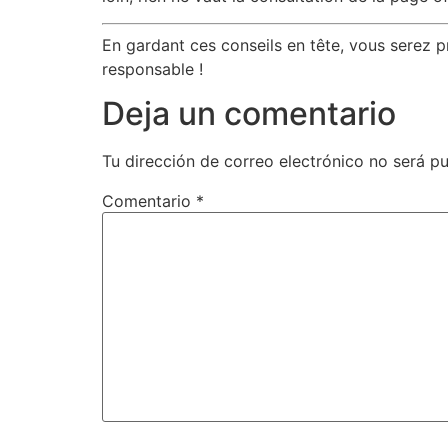
En gardant ces conseils en tête, vous serez pr
responsable !
Deja un comentario
Tu dirección de correo electrónico no será pu
Comentario
*