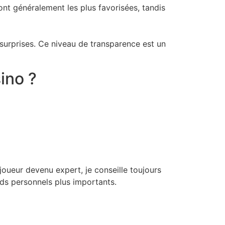
nt généralement les plus favorisées, tandis
 surprises. Ce niveau de transparence est un
sino ?
joueur devenu expert, je conseille toujours
nds personnels plus importants.