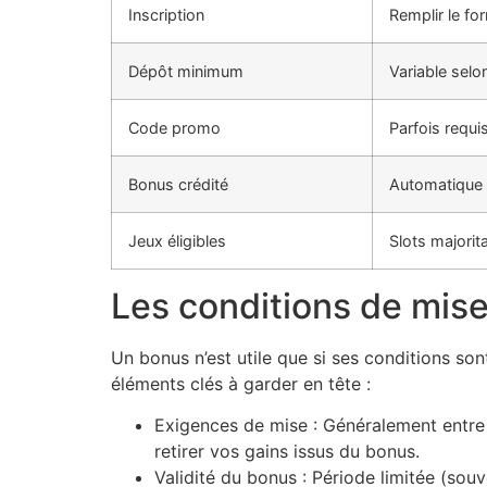
Inscription
Remplir le fo
Dépôt minimum
Variable selo
Code promo
Parfois requi
Bonus crédité
Automatique 
Jeux éligibles
Slots majorit
Les conditions de mise
Un bonus n’est utile que si ses conditions son
éléments clés à garder en tête :
Exigences de mise : Généralement entre
retirer vos gains issus du bonus.
Validité du bonus : Période limitée (souve